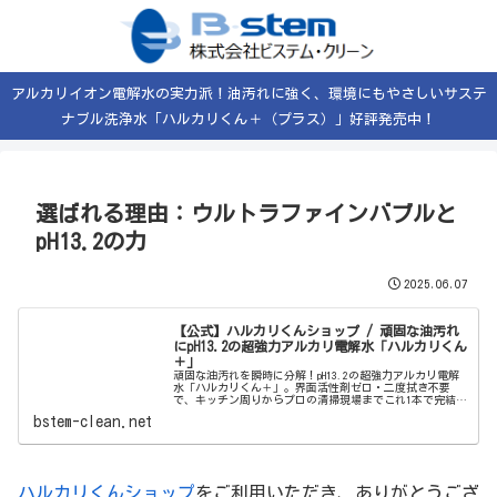
アルカリイオン電解水の実力派！油汚れに強く、環境にもやさしいサステ
ナブル洗浄水「ハルカリくん＋（プラス）」好評発売中！
選ばれる理由：ウルトラファインバブルと
pH13.2の力
2025.06.07
【公式】ハルカリくんショップ / 頑固な油汚れ
にpH13.2の超強力アルカリ電解水「ハルカリくん
＋」
頑固な油汚れを瞬時に分解！pH13.2の超強力アルカリ電解
水「ハルカリくん＋」。界面活性剤ゼロ・二度拭き不要
で、キッチン周りからプロの清掃現場までこれ1本で完結。
ウルトラファインバブル配合で、驚きの洗浄力と除菌効果
bstem-clean.net
を両立しました。
ハルカリくんショップ
をご利用いただき、ありがとうござ