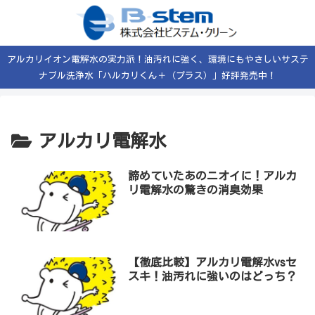
アルカリイオン電解水の実力派！油汚れに強く、環境にもやさしいサステ
ナブル洗浄水「ハルカリくん＋（プラス）」好評発売中！
アルカリ電解水
諦めていたあのニオイに！アルカ
リ電解水の驚きの消臭効果
【徹底比較】アルカリ電解水vsセ
スキ！油汚れに強いのはどっち？