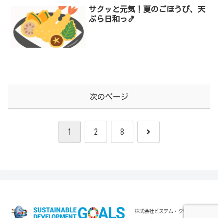
サクッと元気！夏のごほうび、天
ぷら日和っ🍤
次のページ
次
1
2
8
へ