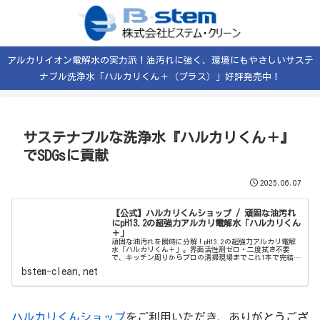
アルカリイオン電解水の実力派！油汚れに強く、環境にもやさしいサステ
ナブル洗浄水「ハルカリくん＋（プラス）」好評発売中！
サステナブルな洗浄水『ハルカリくん＋』
でSDGsに貢献
2025.06.07
【公式】ハルカリくんショップ / 頑固な油汚れ
にpH13.2の超強力アルカリ電解水「ハルカリくん
＋」
頑固な油汚れを瞬時に分解！pH13.2の超強力アルカリ電解
水「ハルカリくん＋」。界面活性剤ゼロ・二度拭き不要
で、キッチン周りからプロの清掃現場までこれ1本で完結。
ウルトラファインバブル配合で、驚きの洗浄力と除菌効果
bstem-clean.net
を両立しました。
ハルカリくんショップ
をご利用いただき、ありがとうござ