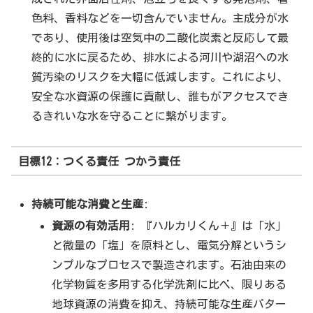
色料、香料などを一切含んでいません。主成分が水
であり、使用後は空気中の二酸化炭素と反応して最
終的に水に戻るため、排水による河川や湖沼への水
質汚染のリスクを大幅に低減します。これにより、
安全な水資源の保護に貢献し、誰もがアクセスでき
るきれいな水を守ることに繋がります。
目標12：つくる責任 つかう責任
持続可能な消費と生産
:
資源の有効活用
: 『ハルカリくん＋』は「水」
と微量の「塩」を原料とし、電気分解というシ
ンプルなプロセスで製造されます。石油由来の
化学物質を多用する化学洗剤に比べ、限りある
地球資源の消費を抑え、持続可能な生産パター