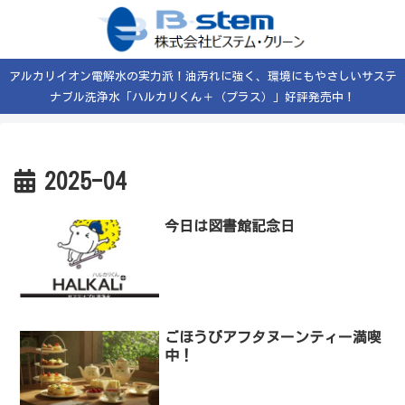
アルカリイオン電解水の実力派！油汚れに強く、環境にもやさしいサステ
ナブル洗浄水「ハルカリくん＋（プラス）」好評発売中！
2025-04
今日は図書館記念日
ごほうびアフタヌーンティー満喫
中！