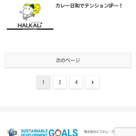
カレー日和でテンションUP〜！
次のページ
次
1
2
4
へ