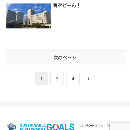
青空どーん！
次のページ
次
1
2
4
へ