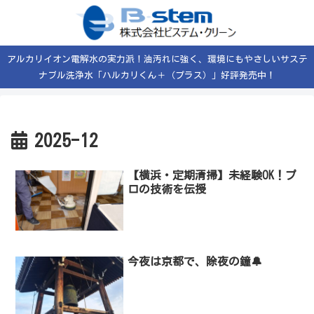
アルカリイオン電解水の実力派！油汚れに強く、環境にもやさしいサステ
ナブル洗浄水「ハルカリくん＋（プラス）」好評発売中！
2025-12
【横浜・定期清掃】未経験OK！プ
ロの技術を伝授
今夜は京都で、除夜の鐘🔔