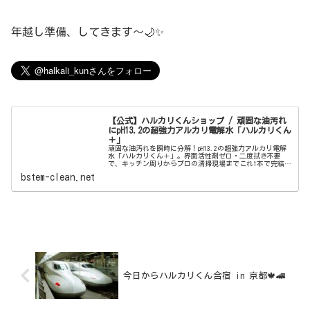
年越し準備、してきます〜🌙✨
【公式】ハルカリくんショップ / 頑固な油汚れ
にpH13.2の超強力アルカリ電解水「ハルカリくん
＋」
頑固な油汚れを瞬時に分解！pH13.2の超強力アルカリ電解
水「ハルカリくん＋」。界面活性剤ゼロ・二度拭き不要
で、キッチン周りからプロの清掃現場までこれ1本で完結。
ウルトラファインバブル配合で、驚きの洗浄力と除菌効果
bstem-clean.net
を両立しました。
今日からハルカリくん合宿 in 京都🍁🚄