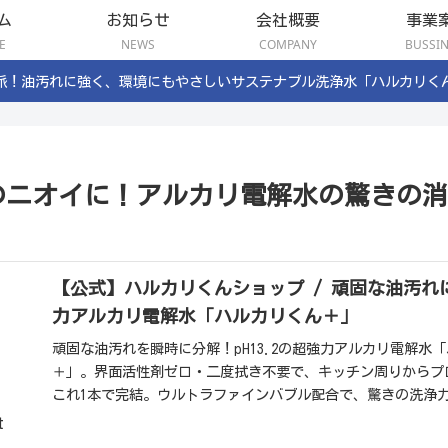
ム
お知らせ
会社概要
事業
E
NEWS
COMPANY
BUSSI
派！油汚れに強く、環境にもやさしいサステナブル洗浄水「ハルカリく
のニオイに！アルカリ電解水の驚きの消
【公式】ハルカリくんショップ / 頑固な油汚れにp
力アルカリ電解水「ハルカリくん＋」
頑固な油汚れを瞬時に分解！pH13.2の超強力アルカリ電解水
＋」。界面活性剤ゼロ・二度拭き不要で、キッチン周りからプ
これ1本で完結。ウルトラファインバブル配合で、驚きの洗浄
しました。
t