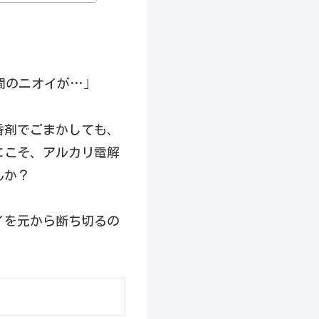
間のニオイが…」
香剤でごまかしても、
にこそ、アルカリ電解
んか？
イを元から断ち切るの