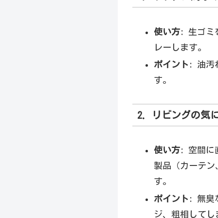
使い方
: 生ゴ
レーします。
ポイント
: 油
す。
2. リビングの
使い方
: 空間
製品（カーテン
す。
ポイント
: 無
ジ、粗相してし