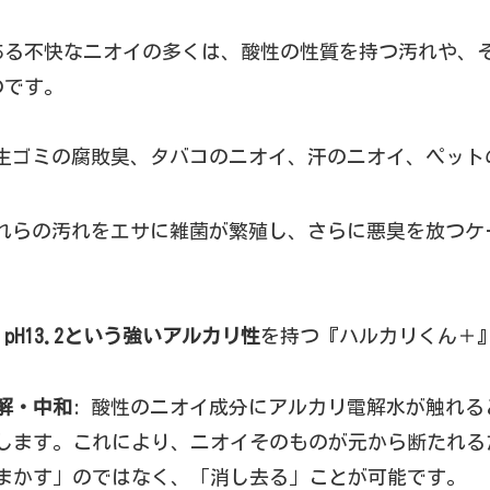
ある不快なニオイの多くは、酸性の性質を持つ汚れや、
のです。
 生ゴミの腐敗臭、タバコのニオイ、汗のニオイ、ペット
これらの汚れをエサに雑菌が繁殖し、さらに悪臭を放つケ
、
pH13.2という強いアルカリ性
を持つ『ハルカリくん＋
解・中和
: 酸性のニオイ成分にアルカリ電解水が触れ
します。これにより、ニオイそのものが元から断たれる
まかす」のではなく、「消し去る」ことが可能です。