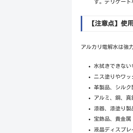
す。デリケート
【注意点】使
アルカリ電解水は強
水拭きできない
ニス塗りやワッ
革製品、シルク
アルミ、銅、真
漆器、漆塗り製
宝飾品、貴金属
液晶ディスプレ