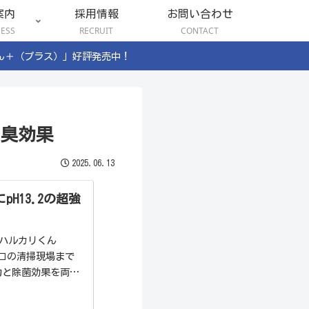
案内
採用情報
お問い合わせ
NESS
RECRUIT
CONTACT
ん＋（プラス）」好評発売中！
臭効果
2025.06.13
H13.2の超強
「ハルカリくん
ロの清掃現場まで
力と除菌効果を両立