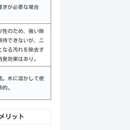
置きが必要な場合
リ性のため、強い除
期待できないが、ニ
となる汚れを除去す
消臭効果はあり。
価。水に溶かして使
済的。
メリット