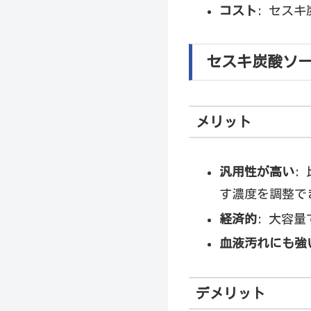
コスト
: セス
セスキ炭酸ソ
メリット
汎用性が高い
:
す濃度を調整で
経済的
: 大容
血液汚れにも強
デメリット