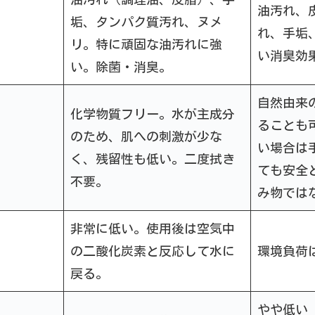
油汚れ、
垢、タンパク質汚れ、ヌメ
れ、手垢
リ。特に頑固な油汚れに強
い消臭効
い。除菌・消臭。
自然由来
化学物質フリー。水が主成分
ることも
のため、肌への刺激が少な
い場合は
く、残留性も低い。二度拭き
ても安全
不要。
み物では
非常に低い。使用後は空気中
の二酸化炭素と反応して水に
環境負荷
戻る。
やや低い