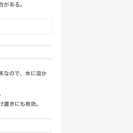
合がある。
末なので、水に溶か
。
け置きにも有効。