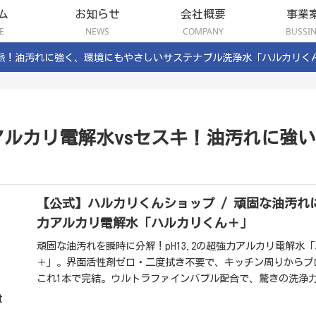
ム
お知らせ
会社概要
事業
E
NEWS
COMPANY
BUSSI
派！油汚れに強く、環境にもやさしいサステナブル洗浄水「ハルカリく
アルカリ電解水vsセスキ！油汚れに強
【公式】ハルカリくんショップ / 頑固な油汚れにp
力アルカリ電解水「ハルカリくん＋」
頑固な油汚れを瞬時に分解！pH13.2の超強力アルカリ電解水
＋」。界面活性剤ゼロ・二度拭き不要で、キッチン周りからプ
これ1本で完結。ウルトラファインバブル配合で、驚きの洗浄
しました。
t