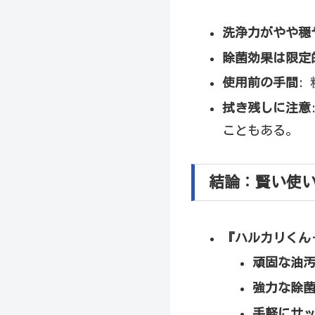
洗浄力がやや穏
除菌効果は限定
使用前の手間
:
拭き残しに注意
こともある。
結論：賢い使
『ハルカリくん
頑固な油
強力な除
手軽にサ