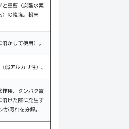
ダと重曹（炭酸水素
ム）の複塩。粉末
に溶かして使用）。
程度（弱アルカリ性）。
化作用
、タンパク質
に溶けた際に発生す
オンが汚れを分解。