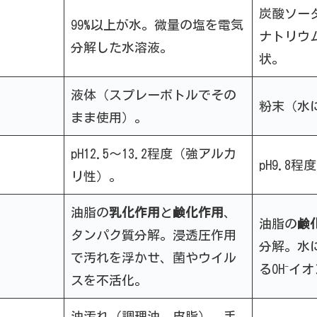
炭酸ソー
99%以上が水。微量の塩を電気
ナトリウ
分解した水溶液。
状。
液体（スプレーボトルでその
粉末（水
まま使用）。
pH12.5～13.2程度（強アルカ
pH9.8
リ性）。
油脂の
乳化作用
と
鹸化作用
、
油脂の
鹸
タンパク質分解。浸透圧作用
分解。水
で汚れを浮かせ、菌やウイル
るOH⁻イ
スを不活化。
油汚れ（調理油、皮脂）、手