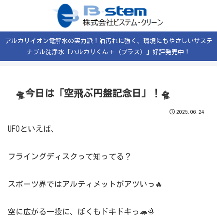
アルカリイオン電解水の実力派！油汚れに強く、環境にもやさしいサステ
ナブル洗浄水「ハルカリくん＋（プラス）」好評発売中！
🛸今日は「空飛ぶ円盤記念日」！🛸
2025.06.24
UFOといえば、
フライングディスクって知ってる？
スポーツ界ではアルティメットがアツいっ🔥
空に広がる一投に、ぼくもドキドキっ🦔🌈