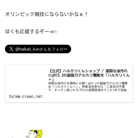
オリンピック競技にならないかなぁ！
ぼくも応援するぞー📣✨
【公式】ハルカリくんショップ / 頑固な油汚れ
にpH13.2の超強力アルカリ電解水「ハルカリくん
＋」
頑固な油汚れを瞬時に分解！pH13.2の超強力アルカリ電解
水「ハルカリくん＋」。界面活性剤ゼロ・二度拭き不要
で、キッチン周りからプロの清掃現場までこれ1本で完結。
ウルトラファインバブル配合で、驚きの洗浄力と除菌効果
bstem-clean.net
を両立しました。