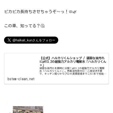
ピカピカ長持ちさせちゃうぞ〜っ！🧼🌿
この車、知ってる？🤔
【公式】ハルカリくんショップ / 頑固な油汚れ
にpH13.2の超強力アルカリ電解水「ハルカリくん
＋」
頑固な油汚れを瞬時に分解！pH13.2の超強力アルカリ電解
水「ハルカリくん＋」。界面活性剤ゼロ・二度拭き不要
で、キッチン周りからプロの清掃現場までこれ1本で完結。
ウルトラファインバブル配合で、驚きの洗浄力と除菌効果
bstem-clean.net
を両立しました。