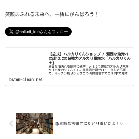
笑顔あふれる未来へ、一緒にがんばろう！
【公式】ハルカリくんショップ / 頑固な油汚れ
にpH13.2の超強力アルカリ電解水「ハルカリくん
＋」
頑固な油汚れを瞬時に分解！pH13.2の超強力アルカリ電解
水「ハルカリくん＋」。界面活性剤ゼロ・二度拭き不要
で、キッチン周りからプロの清掃現場までこれ1本で完結。
ウルトラファインバブル配合で、驚きの洗浄力と除菌効果
bstem-clean.net
を両立しました。
📚素敵な古書店にたどり着いたよ！✨