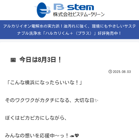
アルカリイオン電解水の実力派！油汚れに強く、環境にもやさしいサステ
ナブル洗浄水「ハルカリくん＋（プラス）」好評発売中！
📅 今日は8月3日！
2025.08.03
「こんな横浜になったらいいな！」
そのワクワクがカタチになる、大切な日✨
ぼくはピカピカにしながら、
みんなの想いを応援中〜っ！🦔💖