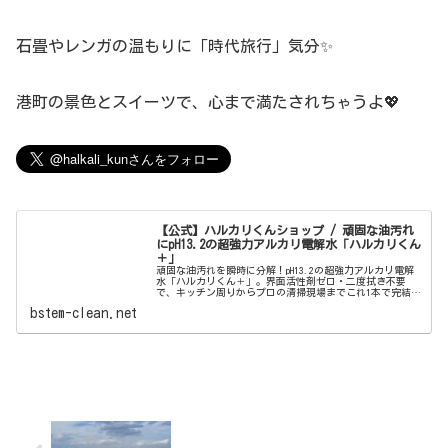
石畳やレンガの温もりに「時代旅行」気分✨
港町の景色とスイーツで、心まで満たされちゃうよ💖
【公式】ハルカリくんショップ / 頑固な油汚れ
にpH13.2の超強力アルカリ電解水「ハルカリくん
＋」
頑固な油汚れを瞬時に分解！pH13.2の超強力アルカリ電解
水「ハルカリくん＋」。界面活性剤ゼロ・二度拭き不要
で、キッチン周りからプロの清掃現場までこれ1本で完結。
ウルトラファインバブル配合で、驚きの洗浄力と除菌効果
bstem-clean.net
を両立しました。