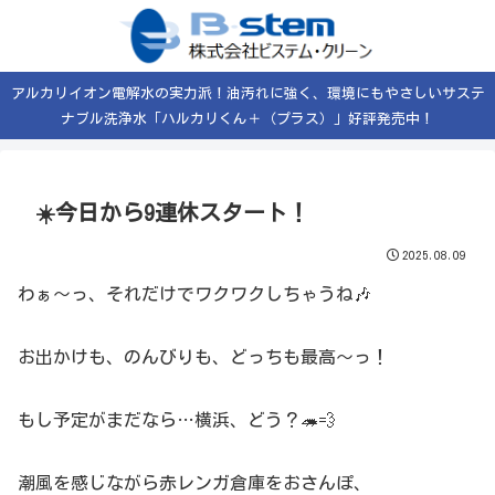
アルカリイオン電解水の実力派！油汚れに強く、環境にもやさしいサステ
ナブル洗浄水「ハルカリくん＋（プラス）」好評発売中！
☀️今日から9連休スタート！
2025.08.09
わぁ〜っ、それだけでワクワクしちゃうね🎶
お出かけも、のんびりも、どっちも最高〜っ！
もし予定がまだなら…横浜、どう？🦔💨
潮風を感じながら赤レンガ倉庫をおさんぽ、