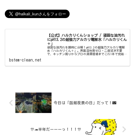
【公式】ハルカリくんショップ / 頑固な油汚れ
にpH13.2の超強力アルカリ電解水「ハルカリくん
＋」
頑固な油汚れを瞬時に分解！pH13.2の超強力アルカリ電解
水「ハルカリくん＋」。界面活性剤ゼロ・二度拭き不要
で、キッチン周りからプロの清掃現場までこれ1本で完結。
ウルトラファインバブル配合で、驚きの洗浄力と除菌効果
bstem-clean.net
を両立しました。
今日は「函館夜景の日」だって！🌃
🎊🦔半年だーーーっ！！！🎊