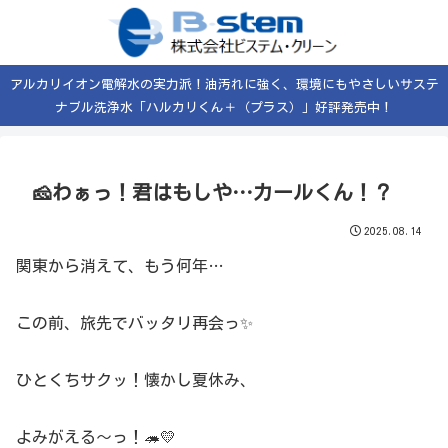
アルカリイオン電解水の実力派！油汚れに強く、環境にもやさしいサステ
ナブル洗浄水「ハルカリくん＋（プラス）」好評発売中！
🧀わぁっ！君はもしや…カールくん！？
2025.08.14
関東から消えて、もう何年…
この前、旅先でバッタリ再会っ✨
ひとくちサクッ！懐かし夏休み、
よみがえる〜っ！🦔💛