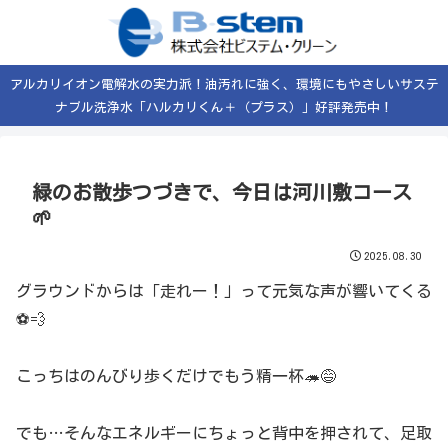
アルカリイオン電解水の実力派！油汚れに強く、環境にもやさしいサステ
ナブル洗浄水「ハルカリくん＋（プラス）」好評発売中！
緑のお散歩つづきで、今日は河川敷コース
🌱
2025.08.30
グラウンドからは「走れー！」って元気な声が響いてくる
⚽️💨
こっちはのんびり歩くだけでもう精一杯🦔😅
でも…そんなエネルギーにちょっと背中を押されて、足取