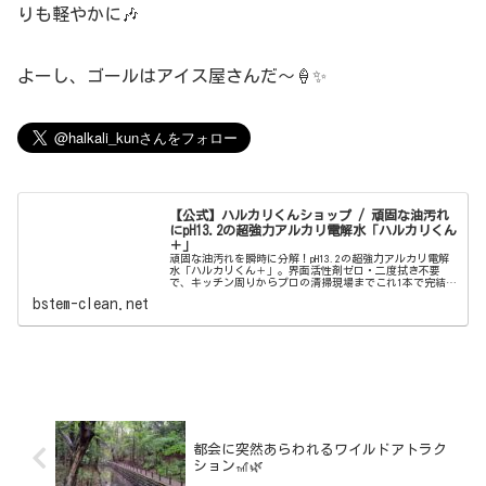
りも軽やかに🎶
よーし、ゴールはアイス屋さんだ〜🍦✨
【公式】ハルカリくんショップ / 頑固な油汚れ
にpH13.2の超強力アルカリ電解水「ハルカリくん
＋」
頑固な油汚れを瞬時に分解！pH13.2の超強力アルカリ電解
水「ハルカリくん＋」。界面活性剤ゼロ・二度拭き不要
で、キッチン周りからプロの清掃現場までこれ1本で完結。
ウルトラファインバブル配合で、驚きの洗浄力と除菌効果
bstem-clean.net
を両立しました。
都会に突然あらわれるワイルドアトラク
ション🎢🌿