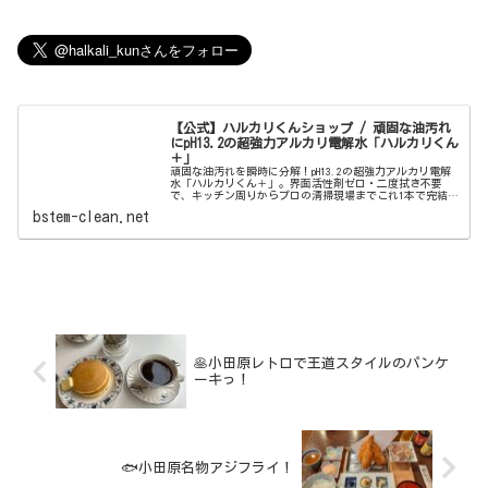
【公式】ハルカリくんショップ / 頑固な油汚れ
にpH13.2の超強力アルカリ電解水「ハルカリくん
＋」
頑固な油汚れを瞬時に分解！pH13.2の超強力アルカリ電解
水「ハルカリくん＋」。界面活性剤ゼロ・二度拭き不要
で、キッチン周りからプロの清掃現場までこれ1本で完結。
ウルトラファインバブル配合で、驚きの洗浄力と除菌効果
bstem-clean.net
を両立しました。
🥞小田原レトロで王道スタイルのパンケ
ーキっ！
🐟小田原名物アジフライ！