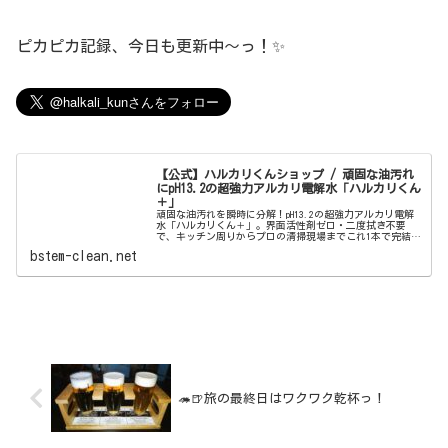
ピカピカ記録、今日も更新中〜っ！✨
【公式】ハルカリくんショップ / 頑固な油汚れ
にpH13.2の超強力アルカリ電解水「ハルカリくん
＋」
頑固な油汚れを瞬時に分解！pH13.2の超強力アルカリ電解
水「ハルカリくん＋」。界面活性剤ゼロ・二度拭き不要
で、キッチン周りからプロの清掃現場までこれ1本で完結。
ウルトラファインバブル配合で、驚きの洗浄力と除菌効果
bstem-clean.net
を両立しました。
🦔🍺旅の最終日はワクワク乾杯っ！