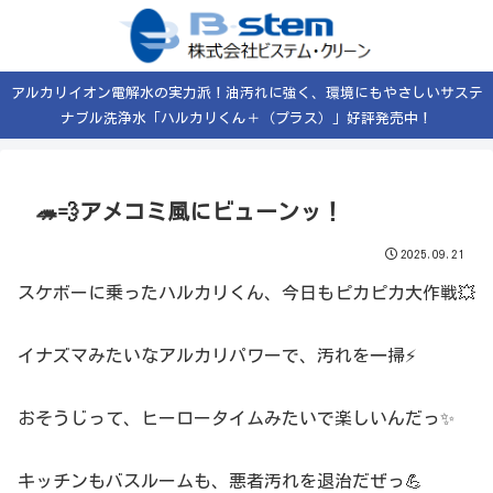
アルカリイオン電解水の実力派！油汚れに強く、環境にもやさしいサステ
ナブル洗浄水「ハルカリくん＋（プラス）」好評発売中！
🦔💨アメコミ風にビューンッ！
2025.09.21
スケボーに乗ったハルカリくん、今日もピカピカ大作戦💥
イナズマみたいなアルカリパワーで、汚れを一掃⚡
おそうじって、ヒーロータイムみたいで楽しいんだっ✨
キッチンもバスルームも、悪者汚れを退治だぜっ💪