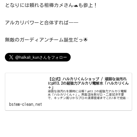
となりには頼れる相棒カメさん🐢も参上！
アルカリパワーと合体すれば――
無敵のガーディアンチーム誕生だっ🌟
【公式】ハルカリくんショップ / 頑固な油汚れ
にpH13.2の超強力アルカリ電解水「ハルカリくん
＋」
頑固な油汚れを瞬時に分解！pH13.2の超強力アルカリ電解
水「ハルカリくん＋」。界面活性剤ゼロ・二度拭き不要
で、キッチン周りからプロの清掃現場までこれ1本で完結。
ウルトラファインバブル配合で、驚きの洗浄力と除菌効果
bstem-clean.net
を両立しました。