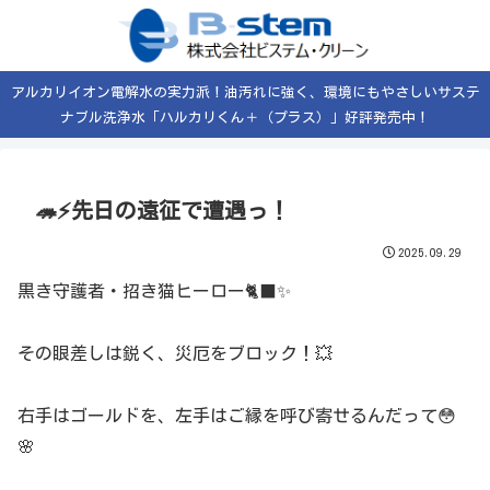
アルカリイオン電解水の実力派！油汚れに強く、環境にもやさしいサステ
ナブル洗浄水「ハルカリくん＋（プラス）」好評発売中！
🦔⚡先日の遠征で遭遇っ！
2025.09.29
黒き守護者・招き猫ヒーロー🐈‍⬛✨
その眼差しは鋭く、災厄をブロック！💥
右手はゴールドを、左手はご縁を呼び寄せるんだって😳
🌸