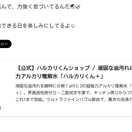
んで、力強く息づいてるんだ🌏🌿
できる日を楽しみにしてるよ☺️
【公式】ハルカリくんショップ / 頑固な油汚れにp
力アルカリ電解水「ハルカリくん＋」
頑固な油汚れを瞬時に分解！pH13.2の超強力アルカリ電解水
＋」。界面活性剤ゼロ・二度拭き不要で、キッチン周りからプ
これ1本で完結。ウルトラファインバブル配合で、驚きの洗浄
しました。
t