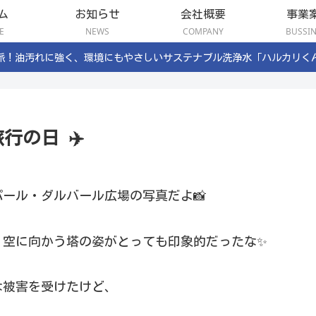
ム
お知らせ
会社概要
事業
E
NEWS
COMPANY
BUSSI
派！油汚れに強く、環境にもやさしいサステナブル洗浄水「ハルカリく
行の日 ✈️
ール・ダルバール広場の写真だよ📸
、空に向かう塔の姿がとっても印象的だったな✨
きな被害を受けたけど、