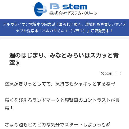
アルカリイオン電解水の実力派！油汚れに強く、環境にもやさしいサステ
ナブル洗浄水「ハルカリくん＋（プラス）」好評発売中！
週のはじまり、みなとみらいはスカッと青
空☀️
2025.11.10
空気がきりっとしてて、気持ちもシャキッとするね💨
高くそびえるランドマークと観覧車のコントラストが最
高！
さぁ今週もピカピカな気分でスタートしようっ💪🌈