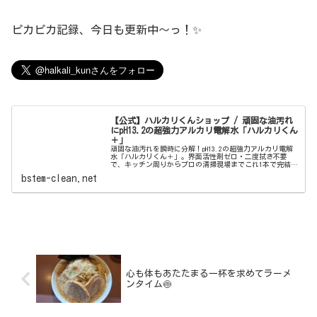
ピカピカ記録、今日も更新中〜っ！✨
【公式】ハルカリくんショップ / 頑固な油汚れ
にpH13.2の超強力アルカリ電解水「ハルカリくん
＋」
頑固な油汚れを瞬時に分解！pH13.2の超強力アルカリ電解
水「ハルカリくん＋」。界面活性剤ゼロ・二度拭き不要
で、キッチン周りからプロの清掃現場までこれ1本で完結。
ウルトラファインバブル配合で、驚きの洗浄力と除菌効果
bstem-clean.net
を両立しました。
心も体もあたたまる一杯を求めてラーメ
ンタイム🍥