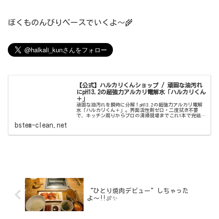
ぼくものんびりペースでいくよ〜🌾
【公式】ハルカリくんショップ / 頑固な油汚れ
にpH13.2の超強力アルカリ電解水「ハルカリくん
＋」
頑固な油汚れを瞬時に分解！pH13.2の超強力アルカリ電解
水「ハルカリくん＋」。界面活性剤ゼロ・二度拭き不要
で、キッチン周りからプロの清掃現場までこれ1本で完結。
ウルトラファインバブル配合で、驚きの洗浄力と除菌効果
bstem-clean.net
を両立しました。
“ひとり焼肉デビュー”しちゃった
よ〜‼️🍖✨