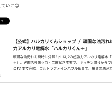
ていこ😊
【公式】ハルカリくんショップ / 頑固な油汚れにp
力アルカリ電解水「ハルカリくん＋」
頑固な油汚れを瞬時に分解！pH13.2の超強力アルカリ電解水
＋」。界面活性剤ゼロ・二度拭き不要で、キッチン周りからプ
これ1本で完結。ウルトラファインバブル配合で、驚きの洗浄
しました。
t