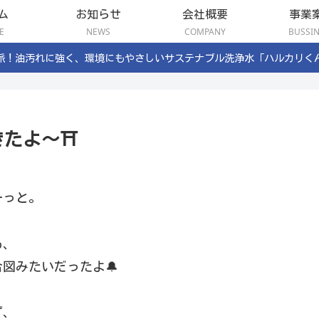
ム
お知らせ
会社概要
事業
E
NEWS
COMPANY
BUSSI
派！油汚れに強く、環境にもやさしいサステナブル洗浄水「ハルカリく
たよ〜⛩️
ーっと。
も、
図みたいだったよ🔔
ず、