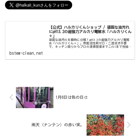
【公式】ハルカリくんショップ / 頑固な油汚れ
にpH13.2の超強力アルカリ電解水「ハルカリくん
＋」
頑固な油汚れを瞬時に分解！pH13.2の超強力アルカリ電解
水「ハルカリくん＋」。界面活性剤ゼロ・二度拭き不要
で、キッチン周りからプロの清掃現場までこれ1本で完結。
ウルトラファインバブル配合で、驚きの洗浄力と除菌効果
bstem-clean.net
を両立しました。
1月6日は色の日🎨
南天（ナンテン）の赤い実。