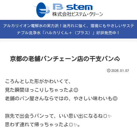
アルカリイオン電解水の実力派！油汚れに強く、環境にもやさしいサステ
ナブル洗浄水「ハルカリくん＋（プラス）」好評発売中！
京都の老舗パンチェーン店の干支パン🐴
2026.01.07
ころんとした形がかわいくて、
見た瞬間ほっこりしちゃったよ😊
老舗のパン屋さんならではの、やさしい味わいも◎
旅先で出会うパンって、いい思い出になるね🍞✨
思わず連れて帰っちゃったよ🍞✨。