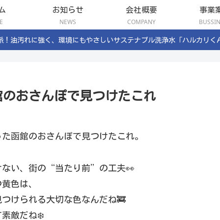
ム
お知らせ
会社概要
事業
E
NEWS
COMPANY
BUSSI
派！油汚れに強く、環境にもやさしいサステナブル洗浄水「ハルカリく
館のおさんぽで見つけたこれ
った函館のおさんぽで見つけたこれ。
ない、街の“当たり前”の工夫👀
つ黄色は、
つけられる大切な色なんだね🚒
素敵だね❄️