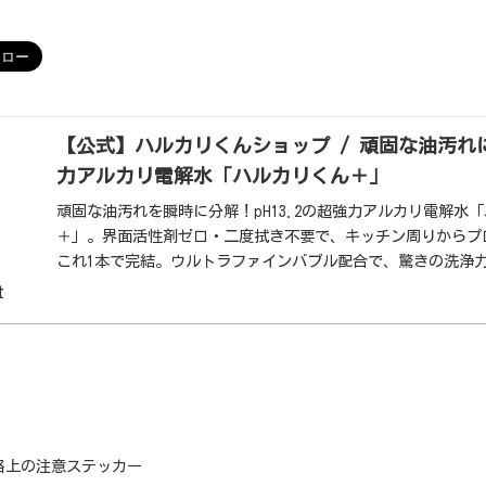
【公式】ハルカリくんショップ / 頑固な油汚れにp
力アルカリ電解水「ハルカリくん＋」
頑固な油汚れを瞬時に分解！pH13.2の超強力アルカリ電解水
＋」。界面活性剤ゼロ・二度拭き不要で、キッチン周りからプ
これ1本で完結。ウルトラファインバブル配合で、驚きの洗浄
しました。
t
路上の注意ステッカー