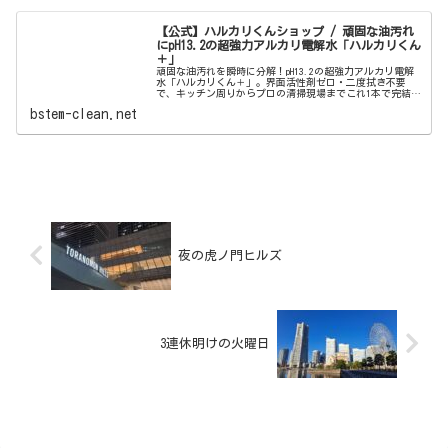
【公式】ハルカリくんショップ / 頑固な油汚れ
にpH13.2の超強力アルカリ電解水「ハルカリくん
＋」
頑固な油汚れを瞬時に分解！pH13.2の超強力アルカリ電解
水「ハルカリくん＋」。界面活性剤ゼロ・二度拭き不要
で、キッチン周りからプロの清掃現場までこれ1本で完結。
ウルトラファインバブル配合で、驚きの洗浄力と除菌効果
bstem-clean.net
を両立しました。
夜の虎ノ門ヒルズ
3連休明けの火曜日