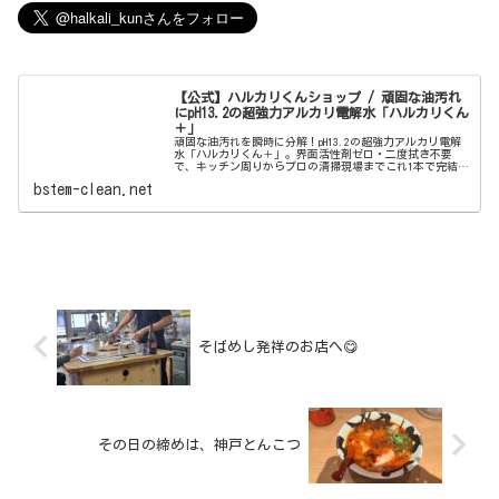
【公式】ハルカリくんショップ / 頑固な油汚れ
にpH13.2の超強力アルカリ電解水「ハルカリくん
＋」
頑固な油汚れを瞬時に分解！pH13.2の超強力アルカリ電解
水「ハルカリくん＋」。界面活性剤ゼロ・二度拭き不要
で、キッチン周りからプロの清掃現場までこれ1本で完結。
ウルトラファインバブル配合で、驚きの洗浄力と除菌効果
bstem-clean.net
を両立しました。
そばめし発祥のお店へ😋
その日の締めは、神戸とんこつ