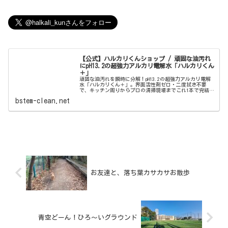
【公式】ハルカリくんショップ / 頑固な油汚れ
にpH13.2の超強力アルカリ電解水「ハルカリくん
＋」
頑固な油汚れを瞬時に分解！pH13.2の超強力アルカリ電解
水「ハルカリくん＋」。界面活性剤ゼロ・二度拭き不要
で、キッチン周りからプロの清掃現場までこれ1本で完結。
ウルトラファインバブル配合で、驚きの洗浄力と除菌効果
bstem-clean.net
を両立しました。
お友達と、落ち葉カサカサお散歩
青空どーん！ひろ〜いグラウンド