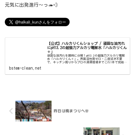
元気に出発進行〜っ🦔💨
【公式】ハルカリくんショップ / 頑固な油汚れ
にpH13.2の超強力アルカリ電解水「ハルカリくん
＋」
頑固な油汚れを瞬時に分解！pH13.2の超強力アルカリ電解
水「ハルカリくん＋」。界面活性剤ゼロ・二度拭き不要
で、キッチン周りからプロの清掃現場までこれ1本で完結。
ウルトラファインバブル配合で、驚きの洗浄力と除菌効果
bstem-clean.net
を両立しました。
昨日は梅まつりへ🌸