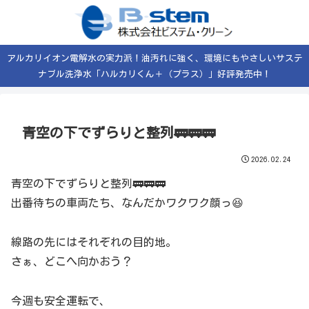
アルカリイオン電解水の実力派！油汚れに強く、環境にもやさしいサステ
ナブル洗浄水「ハルカリくん＋（プラス）」好評発売中！
青空の下でずらりと整列🚃🚃🚃
2026.02.24
青空の下でずらりと整列🚃🚃🚃
出番待ちの車両たち、なんだかワクワク顔っ😆
線路の先にはそれぞれの目的地。
さぁ、どこへ向かおう？
今週も安全運転で、