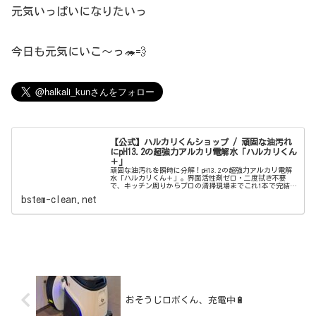
元気いっぱいになりたいっ
今日も元気にいこ〜っ🦔💨
【公式】ハルカリくんショップ / 頑固な油汚れ
にpH13.2の超強力アルカリ電解水「ハルカリくん
＋」
頑固な油汚れを瞬時に分解！pH13.2の超強力アルカリ電解
水「ハルカリくん＋」。界面活性剤ゼロ・二度拭き不要
で、キッチン周りからプロの清掃現場までこれ1本で完結。
ウルトラファインバブル配合で、驚きの洗浄力と除菌効果
bstem-clean.net
を両立しました。
おそうじロボくん、充電中🔋