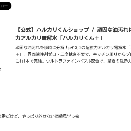
【公式】ハルカリくんショップ / 頑固な油汚れにp
力アルカリ電解水「ハルカリくん＋」
頑固な油汚れを瞬時に分解！pH13.2の超強力アルカリ電解水
＋」。界面活性剤ゼロ・二度拭き不要で、キッチン周りからプ
これ1本で完結。ウルトラファインバブル配合で、驚きの洗浄
しました。
t
定番だけど、やっぱり外せない酒蔵見学っ😆