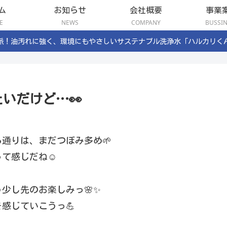
ム
お知らせ
会社概要
事業
E
NEWS
COMPANY
BUSSI
派！油汚れに強く、環境にもやさしいサステナブル洗浄水「ハルカリく
いだけど…👀
通りは、まだつぼみ多め🌱
て感じだね☺️
少し先のお楽しみっ🌸✨
感じていこうっ💪