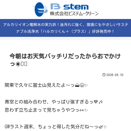
アルカリイオン電解水の実力派！油汚れに強く、環境にもやさしいサステ
ナブル洗浄水「ハルカリくん＋（プラス）」好評発売中！
今朝はお天気バッチリだったからおでかけ
っ☀️🚶‍♂️
2026.05.10
関東で久々に富士山見えたよ〜っ🗻😆✨
青空との組み合わせ、やっぱり強すぎるっ💙🎶
思わず立ち止まって見ちゃうやつっ👀✨
GWラスト週末、ちょっと得した気分だね〜っ🌿✨