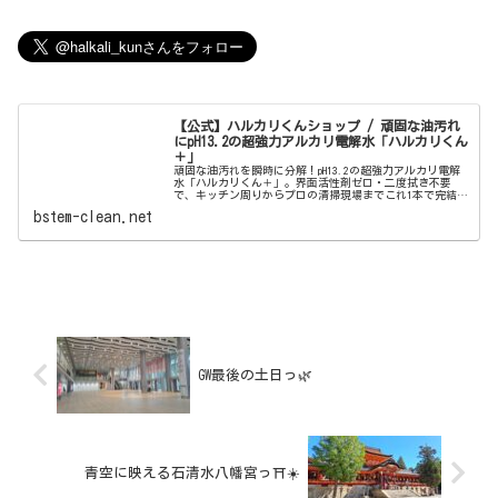
【公式】ハルカリくんショップ / 頑固な油汚れ
にpH13.2の超強力アルカリ電解水「ハルカリくん
＋」
頑固な油汚れを瞬時に分解！pH13.2の超強力アルカリ電解
水「ハルカリくん＋」。界面活性剤ゼロ・二度拭き不要
で、キッチン周りからプロの清掃現場までこれ1本で完結。
ウルトラファインバブル配合で、驚きの洗浄力と除菌効果
bstem-clean.net
を両立しました。
GW最後の土日っ🌿
青空に映える石清水八幡宮っ⛩️☀️