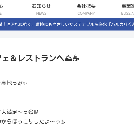
ム
お知らせ
会社概要
事業
E
NEWS
COMPANY
BUSSI
派！油汚れに強く、環境にもやさしいサステナブル洗浄水「ハルカリく
ェ＆レストランへ⛰️☕
高地っ🌿✨
大満足〜っ😋🥢
からほっこりしたよ〜っ♨️