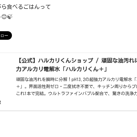
がら食べるごはんって
🍃
【公式】ハルカリくんショップ / 頑固な油汚れにp
力アルカリ電解水「ハルカリくん＋」
頑固な油汚れを瞬時に分解！pH13.2の超強力アルカリ電解水
＋」。界面活性剤ゼロ・二度拭き不要で、キッチン周りからプ
これ1本で完結。ウルトラファインバブル配合で、驚きの洗浄
しました。
t