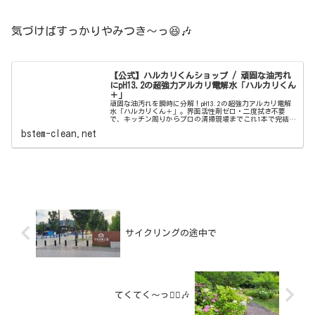
気づけばすっかりやみつき〜っ😆🎶
【公式】ハルカリくんショップ / 頑固な油汚れ
にpH13.2の超強力アルカリ電解水「ハルカリくん
＋」
頑固な油汚れを瞬時に分解！pH13.2の超強力アルカリ電解
水「ハルカリくん＋」。界面活性剤ゼロ・二度拭き不要
で、キッチン周りからプロの清掃現場までこれ1本で完結。
ウルトラファインバブル配合で、驚きの洗浄力と除菌効果
bstem-clean.net
を両立しました。
サイクリングの途中で
てくてく〜っ🚶‍♂️🎶