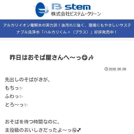
アルカリイオン電解水の実力派！油汚れに強く、環境にもやさしいサステ
ナブル洗浄水「ハルカリくん＋（プラス）」好評発売中！
昨日はおそば屋さんへ〜っ😋🎶
2026.06.06
先出しのそばがきが、
もちっ✨
ふわっ✨
とろ〜っ✨
おそばを待つ時間なのに、
主役級のおいしさだったよ〜っ🤤💕