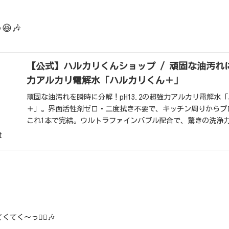
🎶
【公式】ハルカリくんショップ / 頑固な油汚れにp
力アルカリ電解水「ハルカリくん＋」
頑固な油汚れを瞬時に分解！pH13.2の超強力アルカリ電解水
＋」。界面活性剤ゼロ・二度拭き不要で、キッチン周りからプ
これ1本で完結。ウルトラファインバブル配合で、驚きの洗浄
しました。
t
くてく〜っ🚶‍♂️🎶