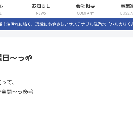
ム
お知らせ
会社概要
事業
E
NEWS
COMPANY
BUSSI
派！油汚れに強く、環境にもやさしいサステナブル洗浄水「ハルカリく
日〜っ🌱
交って、
全開〜っ😳💨