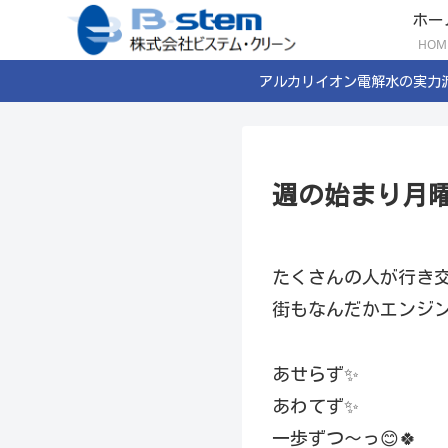
ホー
HOM
アルカリイオン電解水の実力
週の始まり月曜
たくさんの人が行き
街もなんだかエンジン
あせらず✨
あわてず✨
一歩ずつ〜っ😊🍀