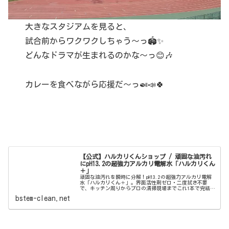
大きなスタジアムを見ると、
試合前からワクワクしちゃう〜っ🏟️✨
どんなドラマが生まれるのかな〜っ😊🎶
カレーを食べながら応援だ〜っ🍛📣🍀
【公式】ハルカリくんショップ / 頑固な油汚れ
にpH13.2の超強力アルカリ電解水「ハルカリくん
＋」
頑固な油汚れを瞬時に分解！pH13.2の超強力アルカリ電解
水「ハルカリくん＋」。界面活性剤ゼロ・二度拭き不要
で、キッチン周りからプロの清掃現場までこれ1本で完結。
ウルトラファインバブル配合で、驚きの洗浄力と除菌効果
bstem-clean.net
を両立しました。