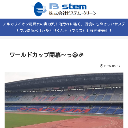
アルカリイオン電解水の実力派！油汚れに強く、環境にもやさしいサステ
ナブル洗浄水「ハルカリくん＋（プラス）」好評発売中！
ワールドカップ開幕〜っ😆🎉
2026.06.12