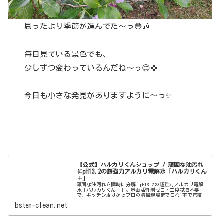
思ったより季節が進んでた〜っ😳🎶
毎日見ている景色でも、
少しずつ変わっているんだね〜っ😊🍀
今日も小さな発見がありますように〜っ✨
【公式】ハルカリくんショップ / 頑固な油汚れ
にpH13.2の超強力アルカリ電解水「ハルカリくん
＋」
頑固な油汚れを瞬時に分解！pH13.2の超強力アルカリ電解
水「ハルカリくん＋」。界面活性剤ゼロ・二度拭き不要
で、キッチン周りからプロの清掃現場までこれ1本で完結。
ウルトラファインバブル配合で、驚きの洗浄力と除菌効果
bstem-clean.net
を両立しました。