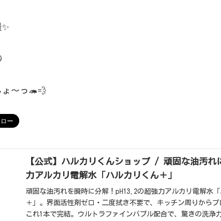
景✨

〜っ🦔💨
【公式】ハルカリくんショップ / 頑固な油汚れにp
力アルカリ電解水「ハルカリくん＋」
頑固な油汚れを瞬時に分解！pH13.2の超強力アルカリ電解水
＋」。界面活性剤ゼロ・二度拭き不要で、キッチン周りからプ
これ1本で完結。ウルトラファインバブル配合で、驚きの洗浄