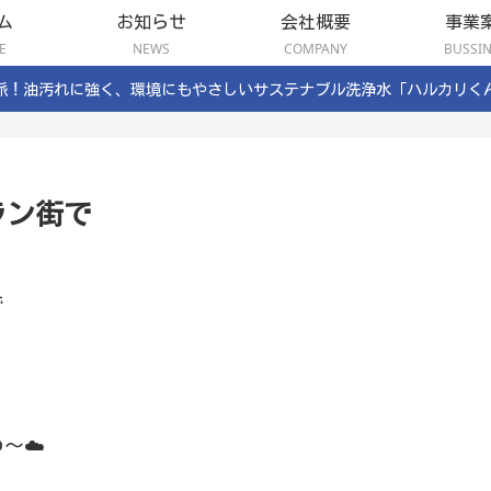
ム
お知らせ
会社概要
事業
E
NEWS
COMPANY
BUSSI
派！油汚れに強く、環境にもやさしいサステナブル洗浄水「ハルカリく
ラン街で
で
？
〜☁️