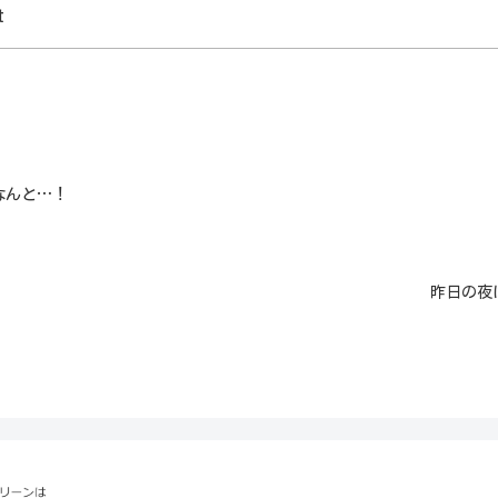
しました。
t
なんと…！
昨日の夜