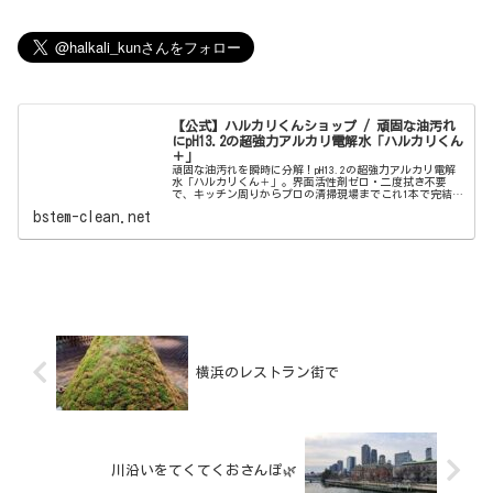
【公式】ハルカリくんショップ / 頑固な油汚れ
にpH13.2の超強力アルカリ電解水「ハルカリくん
＋」
頑固な油汚れを瞬時に分解！pH13.2の超強力アルカリ電解
水「ハルカリくん＋」。界面活性剤ゼロ・二度拭き不要
で、キッチン周りからプロの清掃現場までこれ1本で完結。
ウルトラファインバブル配合で、驚きの洗浄力と除菌効果
bstem-clean.net
を両立しました。
横浜のレストラン街で
川沿いをてくてくおさんぽ🌿