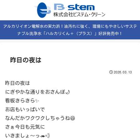
アルカリイオン電解水の実力派！油汚れに強く、環境にもやさしいサステ
ナブル洗浄水「ハルカリくん＋（プラス）」好評発売中！
昨日の夜は
2026.03.13
昨日の夜は
にぎやかな通りをおさんぽ🌙
看板きらきら✨
お店もいっぱいで
なんだかワクワクしちゃうね😆
さぁ今日も元気に
いきましょ〜っ🦔💨