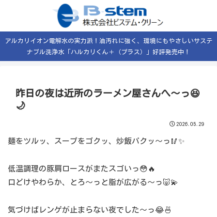
アルカリイオン電解水の実力派！油汚れに強く、環境にもやさしいサステ
ナブル洗浄水「ハルカリくん＋（プラス）」好評発売中！
昨日の夜は近所のラーメン屋さんへ〜っ😆
🌙
2026.05.29
麺をツルッ、スープをゴクッ、炒飯パクッ〜っ🥢✨
低温調理の豚肩ロースがまたスゴいっ😳🔥
口どけやわらか、とろ〜っと脂が広がる〜っ🐷💫
気づけばレンゲが止まらない夜でした〜っ😂🍜