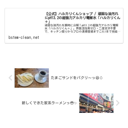
【公式】ハルカリくんショップ / 頑固な油汚れ
にpH13.2の超強力アルカリ電解水「ハルカリくん
＋」
頑固な油汚れを瞬時に分解！pH13.2の超強力アルカリ電解
水「ハルカリくん＋」。界面活性剤ゼロ・二度拭き不要
で、キッチン周りからプロの清掃現場までこれ1本で完結。
ウルトラファインバブル配合で、驚きの洗浄力と除菌効果
bstem-clean.net
を両立しました。
たまごサンドをパクリ〜っ😆🥚
新しくできた家系ラーメンっ😳✨