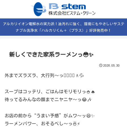
アルカリイオン電解水の実力派！油汚れに強く、環境にもやさしいサステ
ナブル洗浄水「ハルカリくん＋（プラス）」好評発売中！
新しくできた家系ラーメンっ😳✨
2026.05.30
外までズラズラ、大行列〜っ🚶‍♂️🚶‍♀️🚶💦
スープはコッテリ、ごはんはモリモリっ🍚🔥
待ってるみんなの顔までニヤニヤ〜っ😂🎶
お店の前から“うまい予感”がムワ〜ッ😆✨
ラーメンパワー、おそるべし〜っ🍜⚡