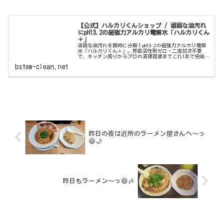
【公式】ハルカリくんショップ / 頑固な油汚れ
にpH13.2の超強力アルカリ電解水「ハルカリくん
＋」
頑固な油汚れを瞬時に分解！pH13.2の超強力アルカリ電解
水「ハルカリくん＋」。界面活性剤ゼロ・二度拭き不要
で、キッチン周りからプロの清掃現場までこれ1本で完結。
ウルトラファインバブル配合で、驚きの洗浄力と除菌効果
bstem-clean.net
を両立しました。
昨日の夜は近所のラーメン屋さんへ〜っ
😆🌙
昨日もラーメン〜っ😆🎶