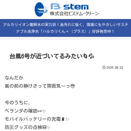
アルカリイオン電解水の実力派！油汚れに強く、環境にもやさしいサステ
ナブル洗浄水「ハルカリくん＋（プラス）」好評発売中！
台風6号が近づいてるみたい🌀💦
2026.06.02
なんだか
嵐の前の静けさって雰囲気〜っ😳
今のうちに、
ベランダの確認👀✨
モバイルバッテリーの充電🔋✨
防災グッズの点検🎒✨