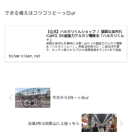
できる備えはコツコツと〜っ😊🌿
【公式】ハルカリくんショップ / 頑固な油汚れ
にpH13.2の超強力アルカリ電解水「ハルカリくん
＋」
頑固な油汚れを瞬時に分解！pH13.2の超強力アルカリ電解
水「ハルカリくん＋」。界面活性剤ゼロ・二度拭き不要
で、キッチン周りからプロの清掃現場までこれ1本で完結。
ウルトラファインバブル配合で、驚きの洗浄力と除菌効果
bstem-clean.net
を両立しました。
今日から6月〜っ😆🌿
台風6号は和歌山に上陸っ🌀💦