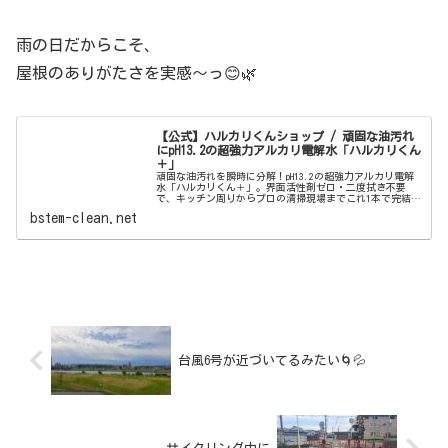
雨の日だからこそ、
屋根のありがたさを実感〜っ😊🌿
【公式】ハルカリくんショップ / 頑固な油汚れ
にpH13.2の超強力アルカリ電解水「ハルカリくん
＋」
頑固な油汚れを瞬時に分解！pH13.2の超強力アルカリ電解
水「ハルカリくん＋」。界面活性剤ゼロ・二度拭き不要
で、キッチン周りからプロの清掃現場までこれ1本で完結。
ウルトラファインバブル配合で、驚きの洗浄力と除菌効果
bstem-clean.net
を両立しました。
台風6号が近づいてるみたい🌀💦