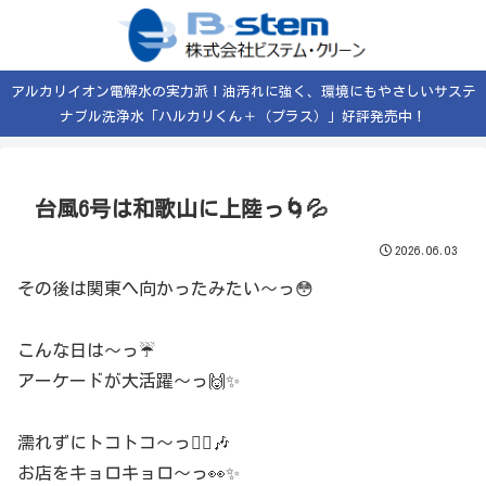
アルカリイオン電解水の実力派！油汚れに強く、環境にもやさしいサステ
ナブル洗浄水「ハルカリくん＋（プラス）」好評発売中！
台風6号は和歌山に上陸っ🌀💦
2026.06.03
その後は関東へ向かったみたい〜っ😳
こんな日は〜っ☔
アーケードが大活躍〜っ🙌✨
濡れずにトコトコ〜っ🚶‍♂️🎶
お店をキョロキョロ〜っ👀✨