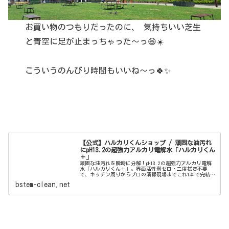
お買い物のつもりだったのに、 気持ちいい芝生
と青空に足が止まっちゃった〜っ😆☀️
こういうのんびり時間もいいね〜っ🍀✨
【公式】ハルカリくんショップ / 頑固な油汚れ
にpH13.2の超強力アルカリ電解水「ハルカリくん
＋」
頑固な油汚れを瞬時に分解！pH13.2の超強力アルカリ電解
水「ハルカリくん＋」。界面活性剤ゼロ・二度拭き不要
で、キッチン周りからプロの清掃現場までこれ1本で完結。
ウルトラファインバブル配合で、驚きの洗浄力と除菌効果
bstem-clean.net
を両立しました。