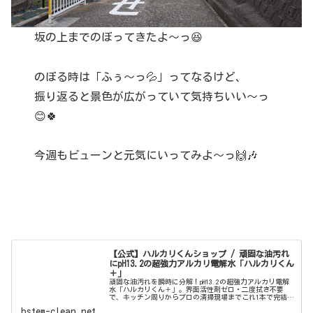
坂の上までのぼってきたよ〜っ😆
のぼる時は「ふぅ〜っ💦」ってなるけど、
振り返ると景色が広がっていて気持ちいい〜っ
😊🍀
今週もビューンと元気にいってみよ〜っ🙌🎶
【公式】ハルカリくんショップ / 頑固な油汚れ
にpH13.2の超強力アルカリ電解水「ハルカリくん
＋」
頑固な油汚れを瞬時に分解！pH13.2の超強力アルカリ電解
水「ハルカリくん＋」。界面活性剤ゼロ・二度拭き不要
で、キッチン周りからプロの清掃現場までこれ1本で完結。
ウルトラファインバブル配合で、驚きの洗浄力と除菌効果
bstem-clean.net
を両立しました。