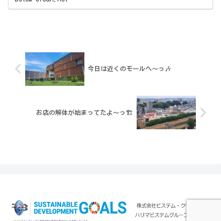
今日は近くのモールへ〜っ🎶
お店の解体が始まってたよ〜っ🏗️