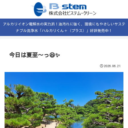
アルカリイオン電解水の実力派！油汚れに強く、環境にもやさしいサステ
ナブル洗浄水「ハルカリくん＋（プラス）」好評発売中！
今日は夏至〜っ😆✨
2026.06.21