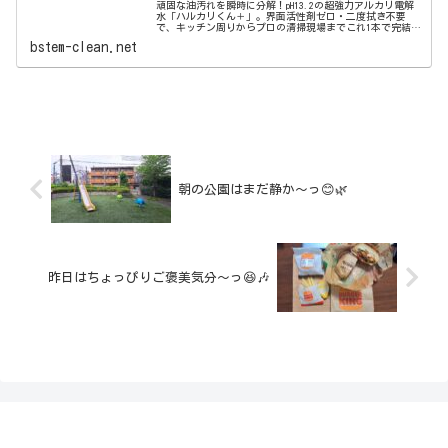
頑固な油汚れを瞬時に分解！pH13.2の超強力アルカリ電解
水「ハルカリくん＋」。界面活性剤ゼロ・二度拭き不要
で、キッチン周りからプロの清掃現場までこれ1本で完結。
ウルトラファインバブル配合で、驚きの洗浄力と除菌効果
bstem-clean.net
を両立しました。
朝の公園はまだ静か〜っ😊🌿
昨日はちょっぴりご褒美気分〜っ😆🎶