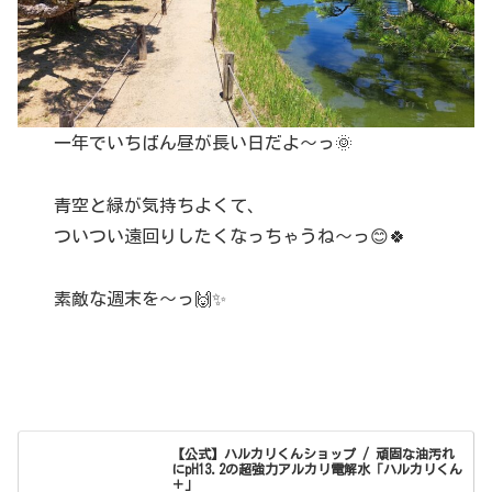
一年でいちばん昼が長い日だよ〜っ🌞
青空と緑が気持ちよくて、
ついつい遠回りしたくなっちゃうね〜っ😊🍀
素敵な週末を〜っ🙌✨
【公式】ハルカリくんショップ / 頑固な油汚れ
にpH13.2の超強力アルカリ電解水「ハルカリくん
＋」