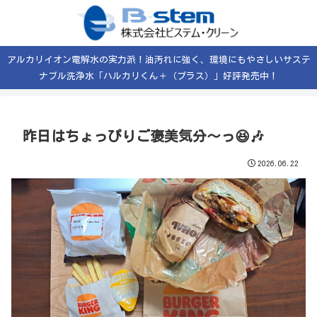
アルカリイオン電解水の実力派！油汚れに強く、環境にもやさしいサステ
ナブル洗浄水「ハルカリくん＋（プラス）」好評発売中！
昨日はちょっぴりご褒美気分〜っ😆🎶
2026.06.22