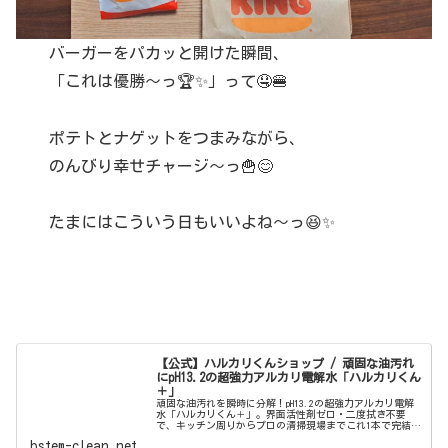
バーガーをパカッと開けた瞬間、
「これは優勝〜っ🏆✨」って🤤🍔
ポテトとナゲットをつまみながら、
のんびり幸せチャージ〜っ🍟😊
たまにはこういう日もいいよね〜っ😆✨
【公式】ハルカリくんショップ / 頑固な油汚れ
にpH13.2の超強力アルカリ電解水「ハルカリくん
＋」
頑固な油汚れを瞬時に分解！pH13.2の超強力アルカリ電解
水「ハルカリくん＋」。界面活性剤ゼロ・二度拭き不要
で、キッチン周りからプロの清掃現場までこれ1本で完結。
ウルトラファインバブル配合で、驚きの洗浄力と除菌効果
bstem-clean.net
を両立しました。